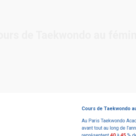
ours de Taekwondo au fémin
Cours de Taekwondo au
Au Paris Taekwondo Acad
avant tout au long de l’an
représentent
40
à
45
% d