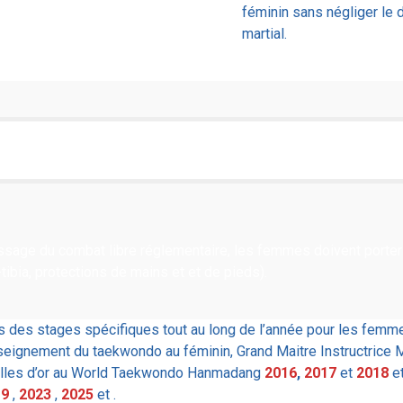
féminin sans négliger le d
martial.
ssage du combat libre réglementaire, les femmes doivent porter
tibia, protections de mains et et de pieds).
des stages spécifiques tout au long de l’année pour les femme
nseignement du taekwondo au féminin, Grand Maitre Instructrice
lles d’or au World Taekwondo Hanmadang
2016
,
2017
et
2018
e
19
,
2023
,
2025
et .