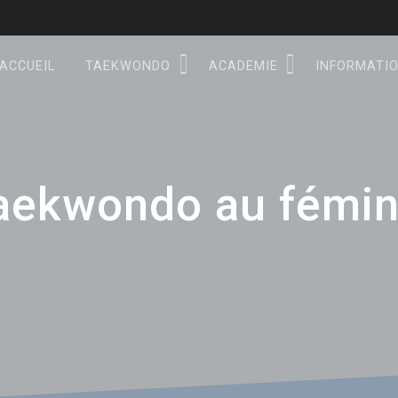
ACCUEIL
TAEKWONDO
ACADEMIE
INFORMATI
aekwondo au fémin