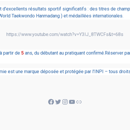
’excellents résultats sportif significatifs : des titres de cha
World Taekwondo Hanmadang ) et médaillées internationales.
https://www.youtube.com/watch?v=Y3IJ_8TWCFs&t=68s
 partir de
5
ans, du débutant au pratiquant confirmé.Réserver p
e est une marque déposée et protégée par l’INPI – tous droits
Facebook
Twitter
Instagram
YouTube
Lien