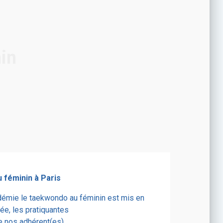
in
 féminin
à Paris
émie le taekwondo au féminin est mis en
née, les pratiquantes
e nos adhérent(es).