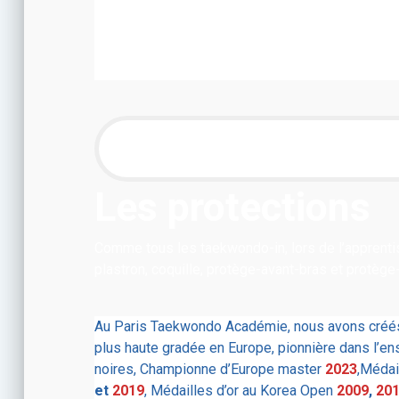
Les protections
Comme tous les taekwondo-in, lors de l’apprenti
plastron, coquille, protège-avant-bras et protège-
Au Paris Taekwondo Académie, nous avons créés 
plus haute gradée en Europe, pionnière dans l’e
noires, Championne d’Europe master
2023
,Médai
et
2019
, Médailles d’or au Korea Open
2009
,
20