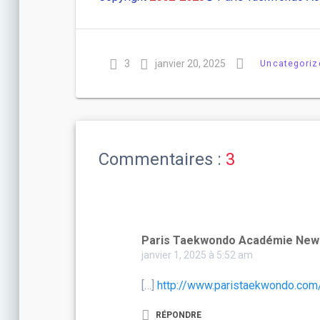
3
janvier 20, 2025
Uncategoriz
Commentaires :
3
Paris Taekwondo Académie New
janvier 1, 2025 à 5:52 am
[…]
http://www.paristaekwondo.com
RÉPONDRE