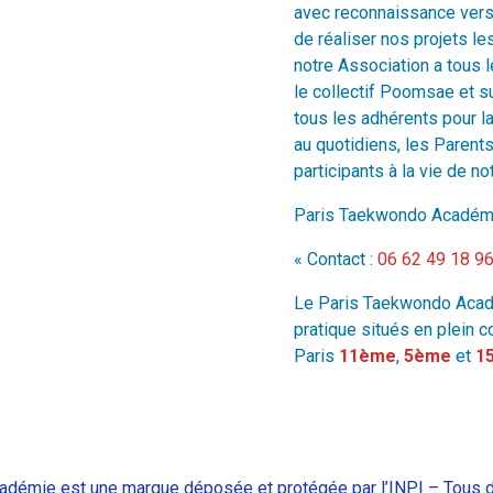
avec reconnaissance vers 
de réaliser nos projets le
notre Association a tous l
le collectif Poomsae et sur
tous les adhérents pour l
au quotidiens, les Parents
participants à la vie de no
Paris Taekwondo Académ
« Contact :
06 62 49 18 9
Le Paris Taekwondo Acadé
pratique situés en plein 
Paris
11ème
,
5ème
et
1
démie est une marque déposée et protégée par l’INPI – Tous d