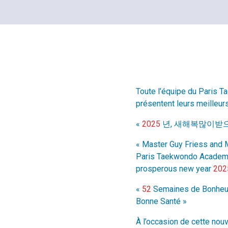
Toute l’équipe du Paris 
présentent leurs meilleur
«
2025
년, 새해복많이받
« Master Guy Friess and 
Paris Taekwondo Academy,
prosperous new year
202
«
52
Semaines de Bonheu
Bonne Santé »
À l’occasion de cette nou