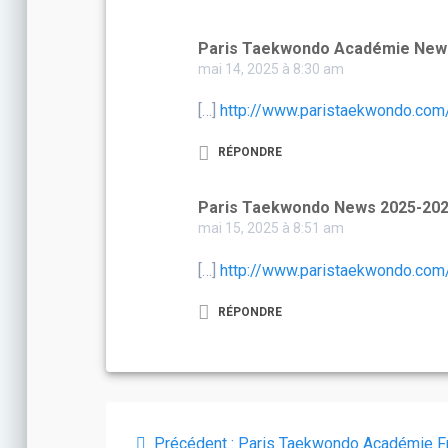
Paris Taekwondo Académie New
mai 14, 2025 à 8:30 am
[…]
http://www.paristaekwondo.com
RÉPONDRE
Paris Taekwondo News 2025-20
mai 15, 2025 à 8:51 am
[…]
http://www.paristaekwondo.com
RÉPONDRE
Navigation
Article
Précédent :
Paris Taekwondo Académie F