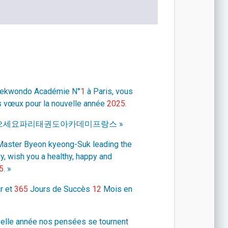
Taekwondo Académie N°
1
à Paris, vous
s vœux pour la nouvelle année
2025
.
으세요파리태권도아카데미프랑스 »
Master Byeon kyeong-Suk leading the
 wish you a healthy, happy and
5
. »
r et
365
Jours de Succès
12
Mois en
velle année nos pensées se tournent