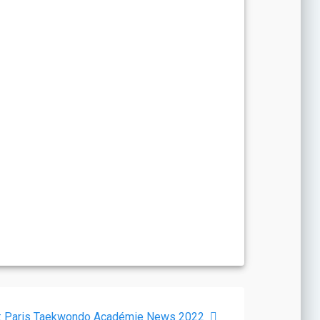
Article
:
Paris Taekwondo Académie News 2022