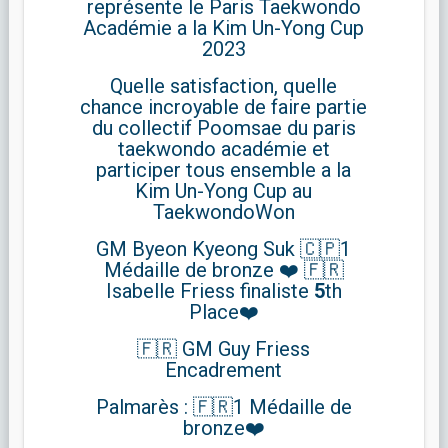
représente le Paris Taekwondo
Académie a la Kim Un-Yong Cup
2023
Quelle satisfaction, quelle
chance incroyable de faire partie
du collectif Poomsae du paris
taekwondo académie et
participer tous ensemble a la
Kim Un-Yong Cup au
TaekwondoWon
GM Byeon Kyeong Suk 🇨🇵1
Médaille de bronze ❤️ 🇫🇷
Isabelle Friess finaliste
5
th
Place❤️
🇫🇷 GM Guy Friess
Encadrement
Palmarès : 🇫🇷1 Médaille de
bronze❤️