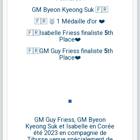
GM Byeon Kyeong Suk 🇫🇷
🇫🇷 🥇 1 Médaille d’or ❤️
🇫🇷Isabelle Friess finaliste
5
th
Place❤️
🇫🇷GM Guy Friess finaliste
5
th
Place❤️
GM Guy Friess, GM Byeon
Kyeong Suk et Isabelle en Corée
été 2023 en compagnie de
Tiburse venue spécialement de