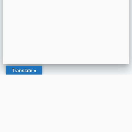
Translate »
www.paristaekwondo.com