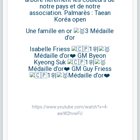
notre pays et de notre
association. Palmarès : Taean
Koréa open
Une famille en or
3 Médaille
d’or
Isabelle Friess
1위
Médaille d’or❤️ GM Byeon
Kyeong Suk
1위
Médaille d’or❤️ GM Guy Friess
1위
Médaille d’or❤️
https://www.youtube.com/watch?v=4-
awW2hvwFU