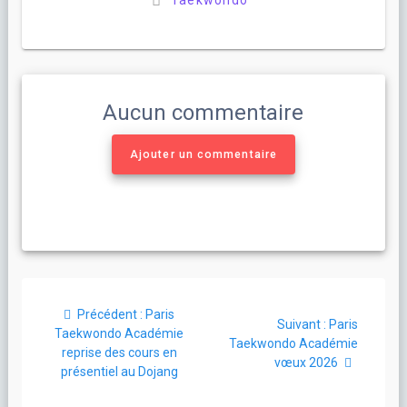
Taekwondo
Aucun commentaire
Ajouter un commentaire
Navigation
Article
Précédent :
Paris
de
Article
Suivant :
Paris
précédent
Taekwondo Académie
suivant
Taekwondo Académie
:
reprise des cours en
l’article
:
vœux 2026
présentiel au Dojang