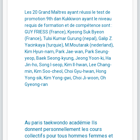
Les 20 Grand Maîtres ayant réussi le test de
promotion 9th dan Kukkiwon ayant le niveau
requis de formation et de compétence sont :
GUY FRIESS (France), Kyeong Suk Byeon
(France), Tulsi Kumar Gurung (nepal), Galip Z.
Yacinkaya (turquie), M.Moutarak (nederland),
Kim Hyun-nam, Park Jae-wan, Park Seung-
yeop, Baek Seong-kyung, Jeong Yoon-ki, Ha
Jin-ho, Song I-seop, Kim Il-hwan, Lee Chang-
min, Kim Soo-cheol, Choi Gyu-hwan, Hong
Yong-sik, Kim Yong-gwi, Choi Ji-woon, Oh
Gyeong-ran
Au paris taekwondo académie Ils
donnent personnellement les cours
collectifs pour tous hommes femmes et