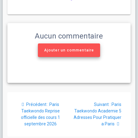
Aucun commentaire
Ajouter un commentaire
Navigation
Article
Article
Précédent :
Paris
Suivant :
Paris
de
précédent
suivant
Taekwondo Reprise
Taekwondo Academie 5
:
:
officielle des cours 1
Adresses Pour Pratiquer
l’article
septembre 2026
a Paris