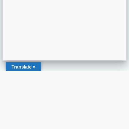
Translate »
www.paristaekwondo.com