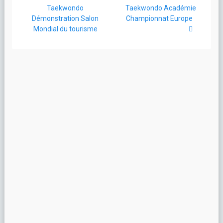
de
précédent
suivant
Taekwondo
Taekwondo Académie
:
:
Démonstration Salon
Championnat Europe
l’article
Mondial du tourisme