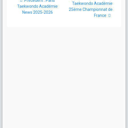
de
Article
Précédent :
Paris
suivant
Taekwondo Académie
précédent
Taekwondo Académie
:
25ème Championnat de
l’article
:
News 2025-2026
France