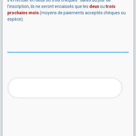
s’effectuer en deux ou trois chèques :
datés du jour de
l’inscription, ils ne seront encaissés que les
deux
ou
trois
prochains mois
.(moyens de paiements acceptés chèques ou
espèce).