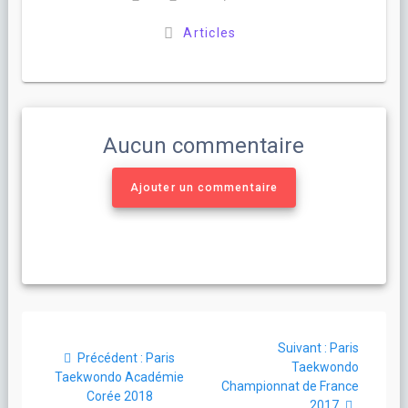
Articles
Aucun commentaire
Ajouter un commentaire
Navigation
Article
Suivant :
Paris
de
Article
Précédent :
Paris
suivant
Taekwondo
précédent
Taekwondo Académie
:
Championnat de France
l’article
:
Corée 2018
2017