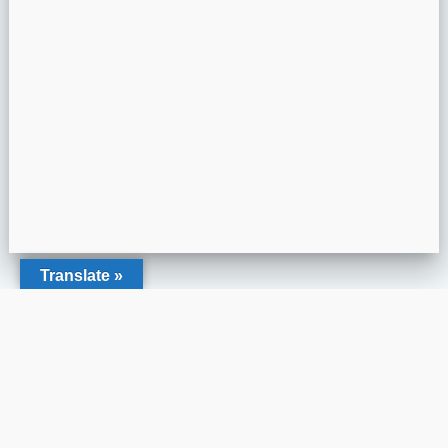
Translate »
www.paristaekwondo.com